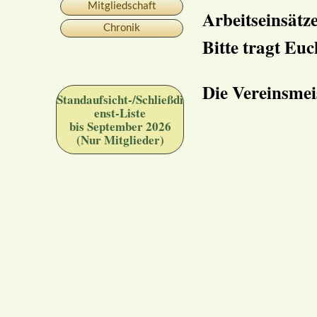
Mitgliedschaft
Arbeitseinsätze
Chronik
Bitte tragt Euc
Die Vereinsmei
Standaufsicht-/Schließdi
enst-Liste
bis September 2026
(Nur Mitglieder)